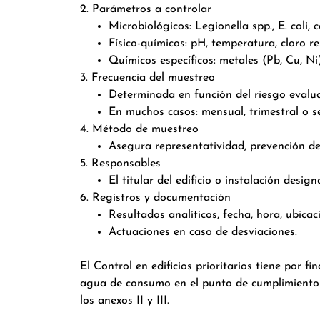
2. Parámetros a controlar
Microbiológicos: Legionella spp., E. coli,
Físico-químicos: pH, temperatura, cloro res
Químicos específicos: metales (Pb, Cu, Ni)
3. Frecuencia del muestreo
Determinada en función del riesgo evalua
En muchos casos: mensual, trimestral o se
4. Método de muestreo
Asegura representatividad, prevención d
5. Responsables
El titular del edificio o instalación des
6. Registros y documentación
Resultados analíticos, fecha, hora, ubicac
Actuaciones en caso de desviaciones.
El Control en edificios prioritarios tiene por f
agua de consumo en el punto de cumplimiento y d
los anexos II y III.