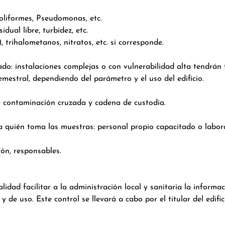
 coliformes, Pseudomonas, etc.
idual libre, turbidez, etc.
, trihalometanos, nitratos, etc. si corresponde.
do: instalaciones complejas o con vulnerabilidad alta tendrán 
mestral, dependiendo del parámetro y el uso del edificio.
e contaminación cruzada y cadena de custodia.
igna quién toma las muestras: personal propio capacitado o labor
ión, responsables.
inalidad facilitar a la administración local y sanitaria la inform
e uso. Este control se llevará a cabo por el titular del edifici