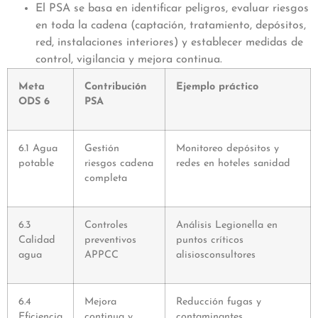
El PSA se basa en identificar peligros, evaluar riesgos
en toda la cadena (captación, tratamiento, depósitos,
red, instalaciones interiores) y establecer medidas de
control, vigilancia y mejora continua.
Meta
Contribución
Ejemplo práctico
ODS 6
PSA
6.1 Agua
Gestión
Monitoreo depósitos y
potable
riesgos cadena
redes en hoteles sanidad
completa
6.3
Controles
Análisis Legionella en
Calidad
preventivos
puntos críticos
agua
APPCC
alisiosconsultores
6.4
Mejora
Reducción fugas y
Eficiencia
continua y
contaminantes