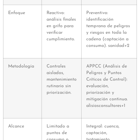
Enfoque
Reactivo:
Preventivo:
análisis finales
identificación
en grifo para
temprana de peligros
verificar
y riesgos en toda la
cumplimiento.
cadena (captación a
consumo). sanidad+2
Metodología
Controles
APPCC (Análisis de
aislados,
Peligros y Puntos
mantenimiento
Críticos de Control):
rutinario sin
evaluación,
priorización.
priorización y
mitigación continua.
alisiosconsultores+1
Alcance
Limitado a
Integral: cuenca,
puntos de
captación,
consumo o
tratamiento,